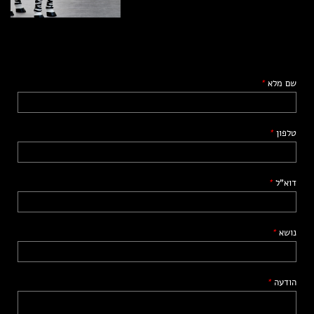
שם מלא
*
טלפון
*
דוא"ל
*
נושא
*
הודעה
*