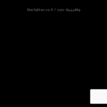
lilach@tsn.co.il
/
050-8444869